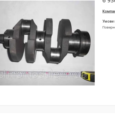
6 93
Компан
поверн