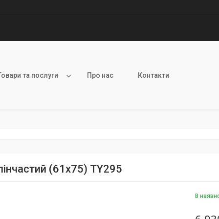
Товари та послуги
Про нас
Контакти
лінчастий (61х75) TY295
В наявн