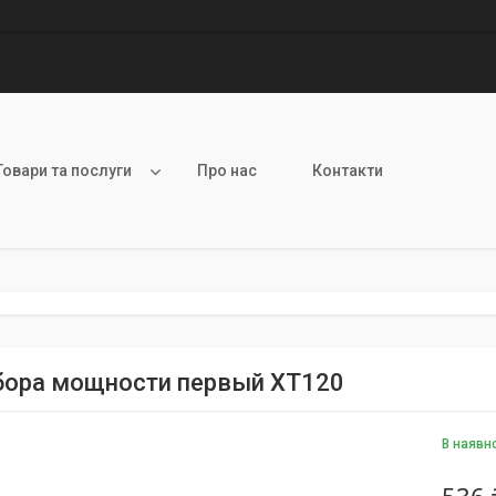
Товари та послуги
Про нас
Контакти
бора мощности первый XT120
В наявн