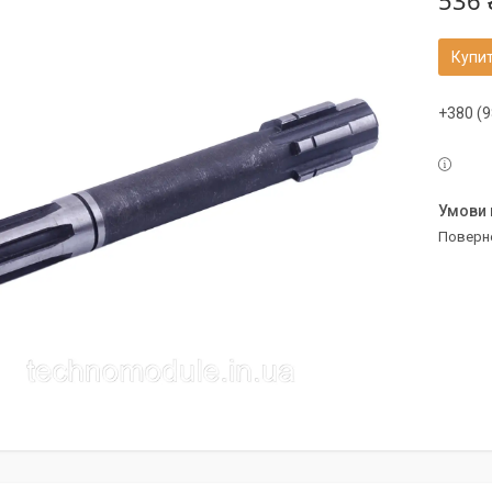
536 
Купи
+380 (9
поверн