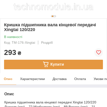
Кришка підшипника вала кінцевої передачі
Xingtai 120/220
В наявності
Код: TM-176-Xingtai
Роздріб
293
₴
Купити
Опис
Характеристики
Доставка
Оплата
Умови п
Опис
Кришка підшипника вала кінцевої передачі Xingtai 120/220
Діаметр (мм) – 72 Міжболтове (мм) – 89 Висота (мм) – 21