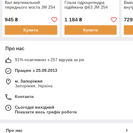
Вал вертикальний
Гільза гідроциліндра
Важі
переднього моста JM 254
підіймача ф63 JM 254
внут
945
1 184
729
₴
₴
Купити
Купити
Про нас
91% позитивних з 257 відгуків за рік
Працює з 25.09.2013
м. Запоріжжя
Запоріжжя, Україна
Контакти
Сьогодні вихідний
Показати весь графік роботи
Про нас