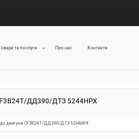
Товари та послуги
Про нас
Контакти
СF3B24T/ДД390/ДТЗ 5244HPX
 до двигуна СF3B24T/ДД390/ДТЗ 5244HPX