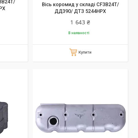
3B24T/
Вісь коромид у складі СF3B24T/
PX
ДД390/ ДТЗ 5244HPX
1 643 ₴
В наявності
Купити