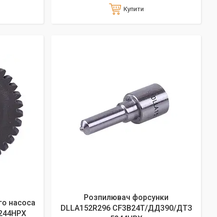
Купити
Розпилювач форсунки
го насоса
DLLA152R296 СF3B24T/ДД390/ДТЗ
244HPX