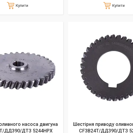
Купити
Купити
оливного насоса двигуна
Шестірня приводу оливно
T/ДД390/ДТЗ 5244HPX
СF3B24T/ДД390/ДТЗ 5