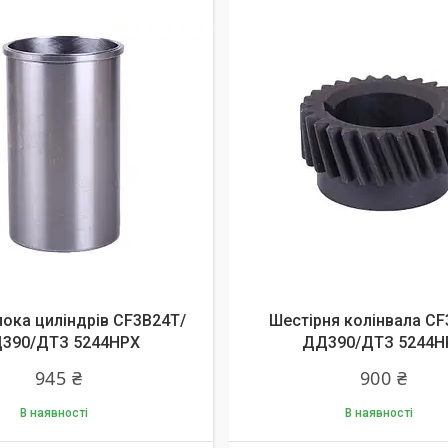
лока циліндрів СF3B24T/
Шестірня колінвала СF
390/ДТЗ 5244HPX
ДД390/ДТЗ 5244H
945 ₴
900 ₴
В наявності
В наявності