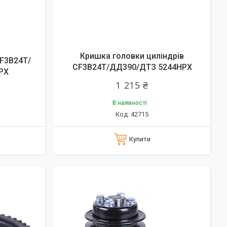
Кришка головки циліндрів
СF3B24T/
СF3B24T/ДД390/ДТЗ 5244HPX
PX
1 215 ₴
В наявності
42715
Купити