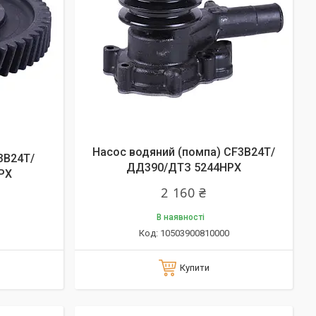
Насос водяний (помпа) СF3B24T/
3B24T/
ДД390/ДТЗ 5244HPX
PX
2 160 ₴
В наявності
10503900810000
Купити