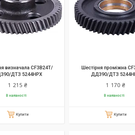
ня визначала СF3B24T/
Шестірня проміжна СF
390/ДТЗ 5244HPX
ДД390/ДТЗ 5244H
1 215 ₴
1 170 ₴
В наявності
В наявності
Купити
Купити