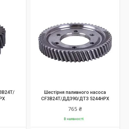
3B24T/
Шестірня паливного насоса
PX
СF3B24T/ДД390/ДТЗ 5244HPX
765 ₴
В наявності