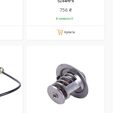
5244HPX
756 ₴
В наявності
Купити