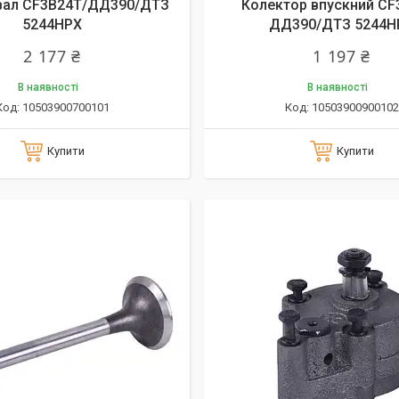
вал СF3B24T/ДД390/ДТЗ
Колектор впускний СF
5244HPX
ДД390/ДТЗ 5244H
2 177 ₴
1 197 ₴
В наявності
В наявності
10503900700101
10503900900102
Купити
Купити