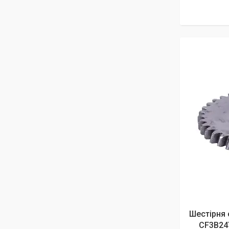
Шестірня 
СF3B24