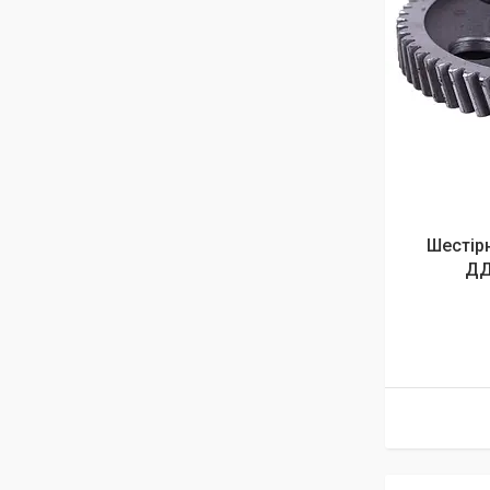
Шестір
ДД