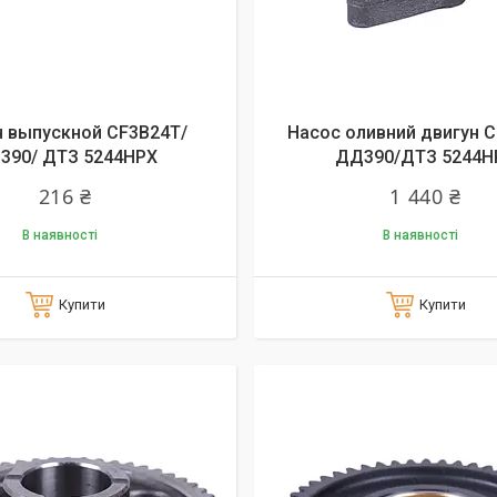
н выпускной СF3B24T/
Насос оливний двигун 
390/ ДТЗ 5244HPX
ДД390/ДТЗ 5244H
216 ₴
1 440 ₴
В наявності
В наявності
Купити
Купити