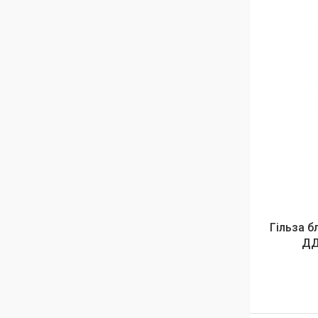
Гільза б
ДД