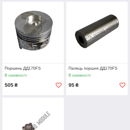
Поршень ДД170FS
Палець поршня ДД170FS
В наявності
В наявності
505
95
₴
₴