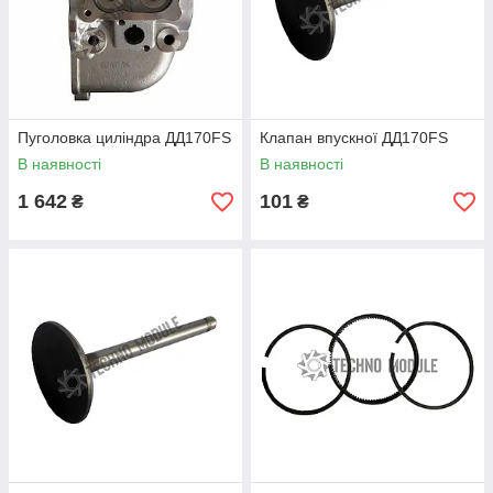
Пуголовка циліндра ДД170FS
Клапан впускної ДД170FS
В наявності
В наявності
1 642
101
₴
₴