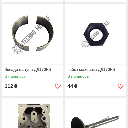
Вклади шатуна ДД170FS
Гайка маховика ДД170FS
В наявності
В наявності
112
44
₴
₴