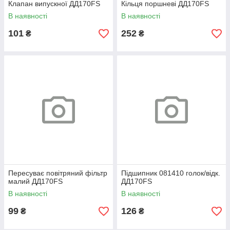
Клапан випускної ДД170FS
Кільця поршневі ДД170FS
В наявності
В наявності
101
252
₴
₴
Пересуває повітряний фільтр
Підшипник 081410 голок/відк.
малий ДД170FS
ДД170FS
В наявності
В наявності
99
126
₴
₴