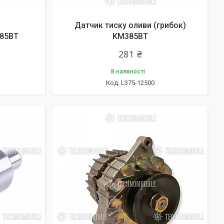
Датчик тиску оливи (грибок)
385ВТ
KM385BT
281 ₴
В наявності
L375-12500