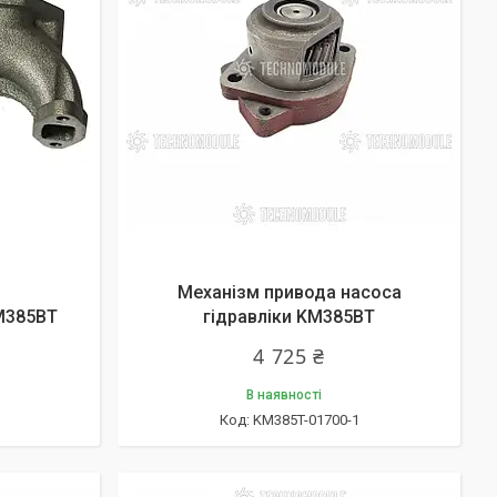
Механізм привода насоса
M385ВТ
гідравліки KM385ВТ
4 725 ₴
В наявності
KM385T-01700-1