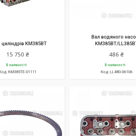
Вал водяного нас
 циліндрів KM385BT
KM385BT/LL385B
15 750 ₴
486 ₴
В наявності
В наявності
KM385TE-01111
LL480-06106