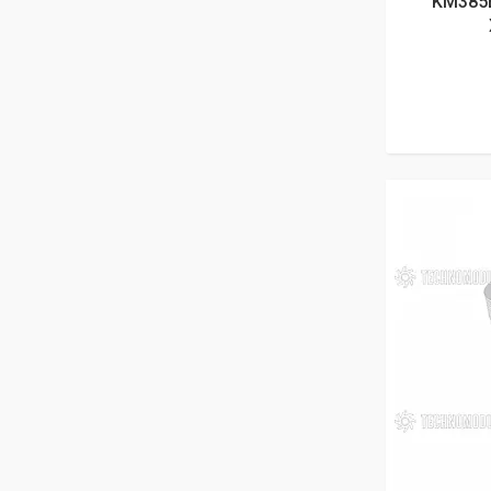
KM385B