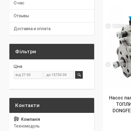
О нас
Отзывы
Доставка и оплата
Фільтри
Ціна
Насос па
ТОПЛИ
DONGFEN
Техномодуль