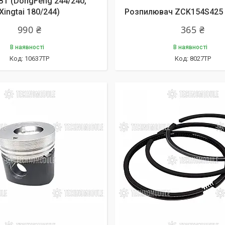
T (DongFeng 244/240,
Xingtai 180/244)
Розпилювач ZCK154S425
990 ₴
365 ₴
В наявності
В наявності
10637ТР
8027ТР