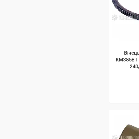
Вінец
КМ385ВТ 
240