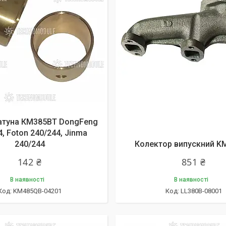
атуна КМ385ВТ DongFeng
, Foton 240/244, Jinma
240/244
Колектор випускний K
142 ₴
851 ₴
В наявності
В наявності
KM485QB-04201
LL380B-08001