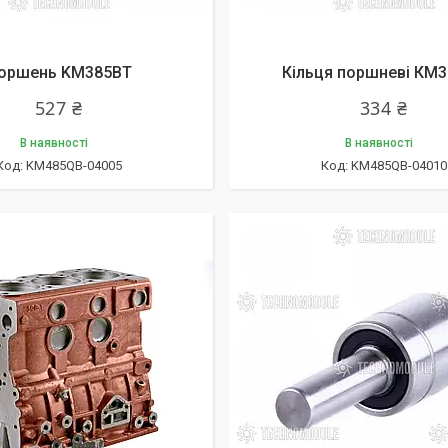
оршень KM385BT
Кільця поршневі КМ
527 ₴
334 ₴
В наявності
В наявності
KM485QB-04005
KM485QB-04010