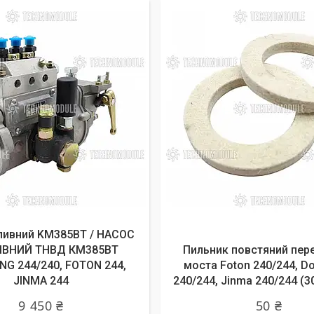
ливний KM385ВТ / НАСОС
ВНИЙ ТНВД КМ385ВТ
Пильник повстяний пер
G 244/240, FOTON 244,
моста Foton 240/244, D
JINMA 244
240/244, Jinma 240/244 (3
9 450 ₴
50 ₴