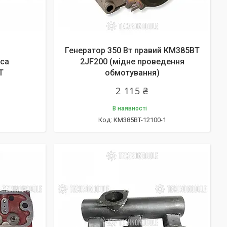
Генератор 350 Вт правий KM385BT
оса
2JF200 (мідне проведення
T
обмотування)
2 115 ₴
В наявності
KM385BT-12100-1