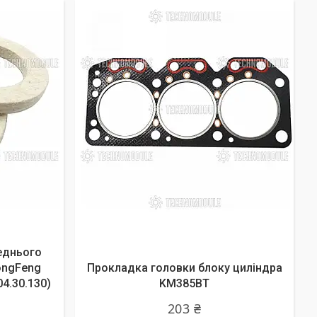
еднього
ongFeng
Прокладка головки блоку циліндра
04.30.130)
KM385BT
203 ₴