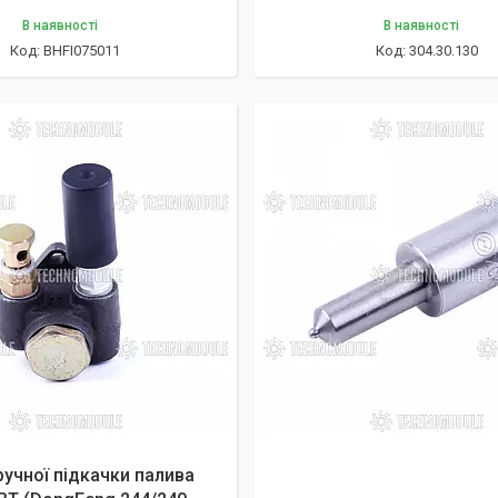
В наявності
В наявності
BHFI075011
304.30.130
ручної підкачки палива