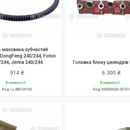
ь маховика зубчастий
DongFeng 240/244, Foton
/244, Jinma 240/244
Головка блоку циліндрів
914 ₴
6 300 ₴
В наявності
В наявності
LL480-05102
KM385QB-03101