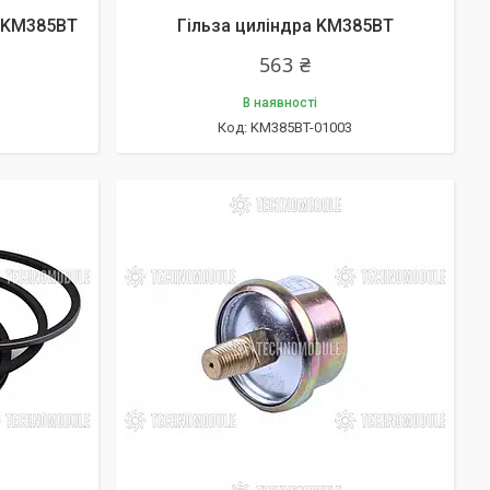
 KM385BT
Гільза циліндра KM385BT
563 ₴
В наявності
KM385BT-01003