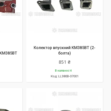
Колектор впускний КМ385ВТ (2-
 KM385BT
болта)
851 ₴
В наявності
LL380B-07001