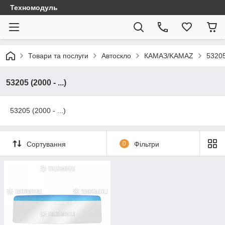
Техномодуль
Товари та послуги
Автоскло
КАМАЗ/KAMAZ
53205 
53205 (2000 - ...)
53205 (2000 - ...)
Сортування
0
Фільтри